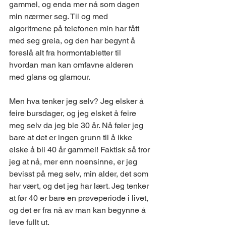
gammel, og enda mer nå som dagen 
min nærmer seg. Til og med 
algoritmene på telefonen min har fått 
med seg greia, og den har begynt å 
foreslå alt fra hormontabletter til 
hvordan man kan omfavne alderen 
med glans og glamour.
Men hva tenker jeg selv? Jeg elsker å 
feire bursdager, og jeg elsket å feire 
meg selv da jeg ble 30 år. Nå føler jeg 
bare at det er ingen grunn til å ikke 
elske å bli 40 år gammel! Faktisk så tror 
jeg at nå, mer enn noensinne, er jeg 
bevisst på meg selv, min alder, det som 
har vært, og det jeg har lært. Jeg tenker 
at før 40 er bare en prøveperiode i livet, 
og det er fra nå av man kan begynne å 
leve fullt ut.