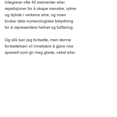
integrerer ofte 40 elementer eller 
repetisjoner for å skape mønstre, rytme 
og dybde i verkene sine, og noen 
bruker dets numerologiske betydning 
for å representere helhet og fullføring.
Og slik kan jeg fortsette, men denne 
fortsettelsen vil innebære å gjøre noe 
spesielt som gir meg glede, vekst eller 
en annen positiv opplevelse hver dag i 
disse 40 dagene. Jeg skal gjøre dette 
ved å skape min egen 40-dagers 
symbolikk gjennom aktiviteter som 
utfordrer meg, gir meg nye opplevelser 
eller rett og slett gjør meg lykkelig.
Velkommen til " 40 años- La bitácora" 
(40 år, Loggboken)