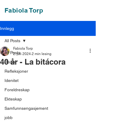
Fabiola Torp
Innlegg
All Posts
Fabiola Torp
All Posts
2. juli 2024
2 min lesing
40 år - La bitácora
Reise
Refleksjoner
Idenitet
Foreldreskap
Ekteskap
Samfunnsengasjement
jobb