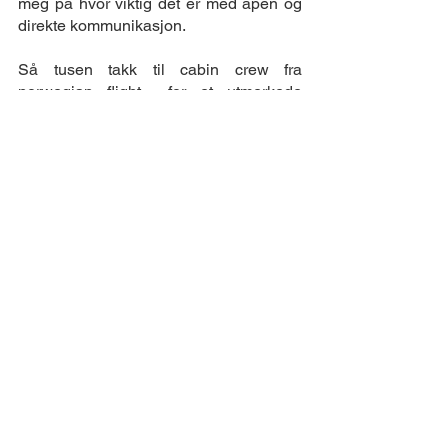
meg på hvor viktig det er med åpen og 
direkte kommunikasjon.
Så tusen takk til cabin crew fra 
norwegian flight  for et utmerkede 
lederskap! Å lede 160 mennesker i en 
krisesituasjon er ikke bare bare. Dere 
har blitt mine nye rollemodeller! 
Reise
Refleksjoner
Se alle
Siste innlegg