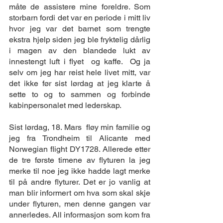
måte de assistere mine foreldre. Som 
storbarn fordi det var en periode i mitt liv 
hvor jeg var det barnet som trengte 
ekstra hjelp siden jeg ble fryktelig dårlig 
i magen av den blandede lukt av 
innestengt luft i flyet  og kaffe.  Og ja 
selv om jeg har reist hele livet mitt, var 
det ikke før sist lørdag at jeg klarte å 
sette to og to sammen og forbinde 
kabinpersonalet med lederskap. 
Sist lørdag, 18. Mars  fløy min familie og 
jeg fra Trondheim til Alicante med 
Norwegian flight DY1728. Allerede etter 
de tre første timene av flyturen la jeg 
merke til noe jeg ikke hadde lagt merke 
til på andre flyturer. Det er jo vanlig at 
man blir informert om hva som skal skje 
under flyturen, men denne gangen var 
annerledes. All informasjon som kom fra 