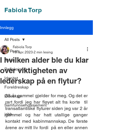
Fabiola Torp
Innlegg
All Posts
Fabiola Torp
All Posts
10. apr. 2023
2 min lesing
I hvilken alder ble du klar
Reise
over viktigheten av
Refleksjoner
Idenitet
lederskap på en flytur?
Foreldreskap
38 år gammel gjelder for meg. Og det er 
Ekteskap
rart fordi jeg har fløyet alt fra korte  til 
Samfunnsengasjement
transatlantiske flyturer siden jeg var 2 år 
jobb
gammel og har hatt utallige ganger 
kontakt med kabinmannskap. De første 
årene av mitt liv fordi  på en eller annen 