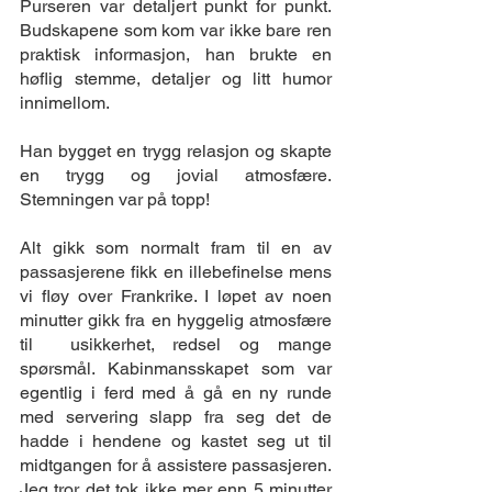
Purseren var detaljert punkt for punkt. 
Budskapene som kom var ikke bare ren 
praktisk informasjon, han brukte en 
høflig stemme, detaljer og litt humor 
innimellom. 
Han bygget en trygg relasjon og skapte 
en trygg og jovial atmosfære. 
Stemningen var på topp!
Alt gikk som normalt fram til en av 
passasjerene fikk en illebefinelse mens 
vi fløy over Frankrike. I løpet av noen 
minutter gikk fra en hyggelig atmosfære 
til  usikkerhet, redsel og mange 
spørsmål. Kabinmansskapet som var 
egentlig i ferd med å gå en ny runde 
med servering slapp fra seg det de 
hadde i hendene og kastet seg ut til 
midtgangen for å assistere passasjeren.  
Jeg tror det tok ikke mer enn 5 minutter 