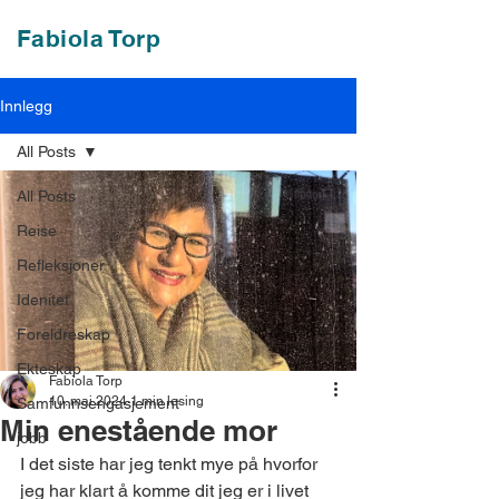
Fabiola Torp
Innlegg
All Posts
All Posts
Reise
Refleksjoner
Idenitet
Foreldreskap
Ekteskap
Fabiola Torp
10. mai 2024
1 min lesing
Samfunnsengasjement
Min enestående mor
jobb
I det siste har jeg tenkt mye på hvorfor 
jeg har klart å komme dit jeg er i livet 