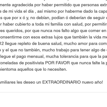
itamente agradecida por haber permitido que personas extr
e de mi vida el día , así mismo por haberme dado la cap
as que por x ó y, no debían, podían ó deberían de seguir
 haber cubierto a toda mi familia con salud, por permiti
res queridos, por que nunca nos falto algo que comer e
nsentirme con esos extras lujos que también la vida me
12 llegue repleto de buena salud, mucho amor para comp
e y el que no también, mucho trabajo para tener algo de
 llegue el pago mensual, mucha tolerancia para que la p
 toneladas de positivista POR FAVOR que nunca falte la p
ientoma aquellos que lo necesiten.
familiares les deseo un EXTRAORDINARIO nuevo año!