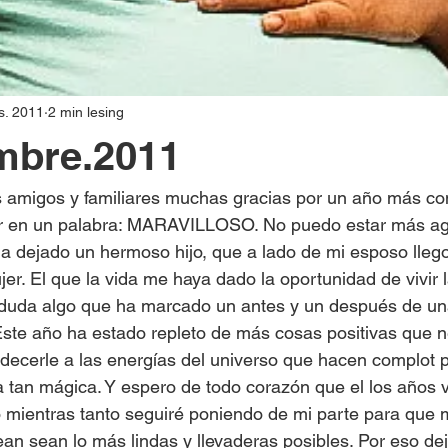
s. 2011
2 min lesing
mbre.2011
s amigos y familiares muchas gracias por un año más co
r en un palabra: MARAVILLOSO. No puedo estar más ag
ha dejado un hermoso hijo, que a lado de mi esposo lleg
er. El que la vida me haya dado la oportunidad de vivir l
 duda algo que ha marcado un antes y un después de u
 Este año ha estado repleto de más cosas positivas que n
decerle a las energías del universo que hacen complot 
a tan mágica. Y espero de todo corazón que el los años 
o mientras tanto seguiré poniendo de mi parte para que m
n sean lo más lindas y llevaderas posibles. Por eso dejo