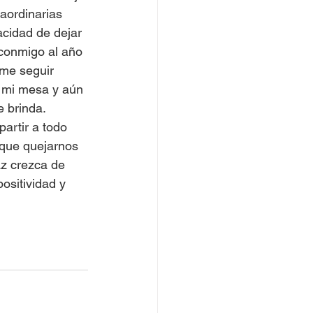
aordinarias 
acidad de dejar 
 conmigo al año 
rme seguir 
n mi mesa y aún 
 brinda. 
artir a todo 
 que quejarnos 
az crezca de 
ositividad y 