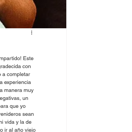
mpartido! Este 
radecida con 
o a completar 
a experiencia 
na manera muy 
egativas, un 
para que yo 
venideros sean 
i vida y la de 
 ir al año viejo 