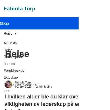
Fabiola Torp
Blogg
Reise
All Posts
Reise
Reise
Refleksjoner
Idenitet
Foreldreskap
Ekteskap
Fabiola Torp
Samfunnsengasjement
10. apr. 2023
2 min lesing
jobb
I hvilken alder ble du klar over
viktigheten av lederskap på en