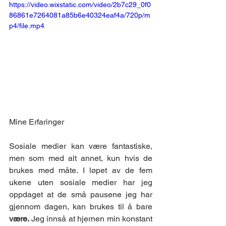
https://video.wixstatic.com/video/2b7c29_0f0
86861e7264081a85b6e40324eaf4a/720p/m
p4/file.mp4
Mine Erfaringer
Sosiale medier kan være fantastiske, 
men som med alt annet, kun hvis de 
brukes med måte. I løpet av de fem 
ukene uten sosiale medier har jeg 
oppdaget at de små pausene jeg har 
gjennom dagen, kan brukes til å bare 
være. 
Jeg innså at hjernen min konstant 