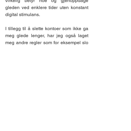
virkelig betyr noe og gjenoppdage 
gleden ved enklere tider uten konstant 
digital stimulans. 
I tillegg til å slette kontoer som ikke ga 
meg glede lenger, har jeg også laget 
meg andre regler som for eksempel slo 
av helt varslinger fra SoMe apper. Dette 
vil  hjelpe meg å være en "slow digital 
consumer", min ny måte å være 
SoMebruker.