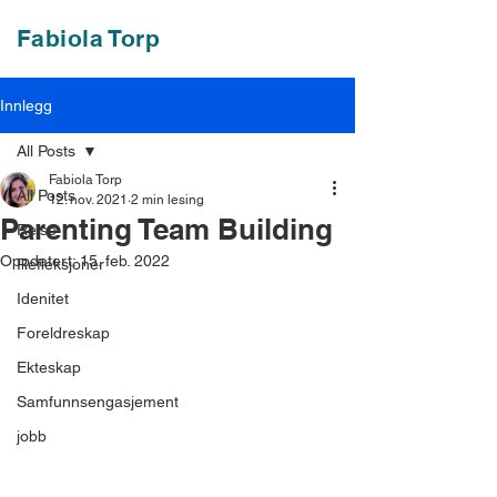
Fabiola Torp
Innlegg
All Posts
Fabiola Torp
All Posts
12. nov. 2021
2 min lesing
Parenting Team Building
Reise
Oppdatert:
15. feb. 2022
Refleksjoner
Idenitet
Foreldreskap
Ekteskap
Samfunnsengasjement
jobb