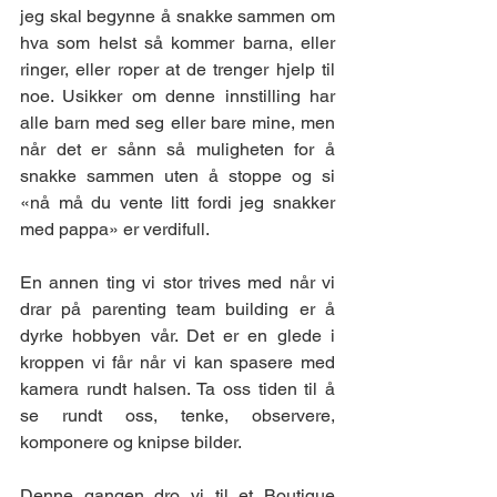
jeg skal begynne å snakke sammen om 
hva som helst så kommer barna, eller 
ringer, eller roper at de trenger hjelp til 
noe. Usikker om denne innstilling har 
alle barn med seg eller bare mine, men 
når det er sånn så muligheten for å 
snakke sammen uten å stoppe og si 
«nå må du vente litt fordi jeg snakker 
med pappa» er verdifull.
En annen ting vi stor trives med når vi 
drar på parenting team building er å 
dyrke hobbyen vår. Det er en glede i 
kroppen vi får når vi kan spasere med 
kamera rundt halsen. Ta oss tiden til å 
se rundt oss, tenke, observere, 
komponere og knipse bilder.
Denne gangen dro vi til et Boutique 